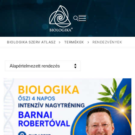
Ugrás
a
tartalomra
BIOLOGIKA SZERV ATLASZ
TERMÉKEK
RENDEZVÉNYEK
Keresése: