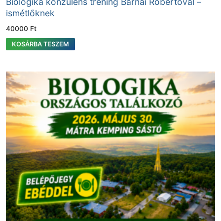
Biologika konzulens tréning Barnai Robertóval –
ismétlőknek
40000
Ft
KOSÁRBA TESZEM