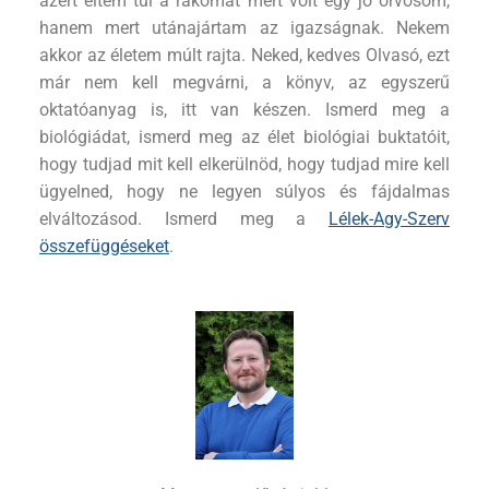
azért éltem túl a rákomat mert volt egy jó orvosom,
hanem mert utánajártam az igazságnak. Nekem
akkor az életem múlt rajta. Neked, kedves Olvasó, ezt
már nem kell megvárni, a könyv, az egyszerű
oktatóanyag is, itt van készen. Ismerd meg a
biológiádat, ismerd meg az élet biológiai buktatóit,
hogy tudjad mit kell elkerülnöd, hogy tudjad mire kell
ügyelned, hogy ne legyen súlyos és fájdalmas
elváltozásod. Ismerd meg a
Lélek-Agy-Szerv
összefüggéseket
.