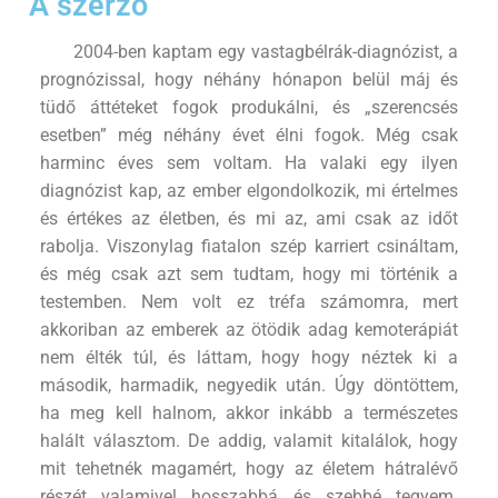
A szerző
2004-ben kaptam egy vastagbélrák-diagnózist, a
prognózissal, hogy néhány hónapon belül máj és
tüdő áttéteket fogok produkálni, és „szerencsés
esetben” még néhány évet élni fogok. Még csak
harminc éves sem voltam. Ha valaki egy ilyen
diagnózist kap, az ember elgondolkozik, mi értelmes
és értékes az életben, és mi az, ami csak az időt
rabolja. Viszonylag fiatalon szép karriert csináltam,
és még csak azt sem tudtam, hogy mi történik a
testemben. Nem volt ez tréfa számomra, mert
akkoriban az emberek az ötödik adag kemoterápiát
nem élték túl, és láttam, hogy hogy néztek ki a
második, harmadik, negyedik után. Úgy döntöttem,
ha meg kell halnom, akkor inkább a természetes
halált választom. De addig, valamit kitalálok, hogy
mit tehetnék magamért, hogy az életem hátralévő
részét valamivel hosszabbá és szebbé tegyem.