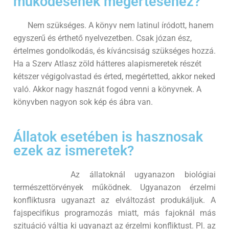
működésének megértéséhez?
Nem szükséges. A könyv nem latinul íródott, hanem
egyszerű és érthető nyelvezetben. Csak józan ész,
értelmes gondolkodás, és kíváncsiság szükséges hozzá.
Ha a Szerv Atlasz zöld hátteres alapismeretek részét
kétszer végigolvastad és érted, megértetted, akkor neked
való. Akkor nagy hasznát fogod venni a könyvnek. A
könyvben nagyon sok kép és ábra van.
Állatok esetében is hasznosak
ezek az ismeretek?
Az állatoknál ugyanazon biológiai
természettörvények működnek. Ugyanazon érzelmi
konfliktusra ugyanazt az elváltozást produkáljuk. A
fajspecifikus programozás miatt, más fajoknál más
szituáció váltja ki ugyanazt az érzelmi konfliktust. Pl. az