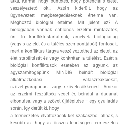
átka, Karma, hogy büntetés, hogy potenciális életet
veszélyeztető ok… Aztán kiderült, hogy az
úgynevezett megbetegedéseknek értelme van.
Méghozzá biológiai értelme. Mit jelent ez? A
biológiában vannak sablonos érzelmi mintázatok,
ún. fő konfliktustartalmak, amelyek biológiailag
(vagyis az élet és a túlélés szempontjából) fontosak,
mert a konfliktus tárgya veszélyeztetheti az életet, az
élet stabilitását és vagy konkrétan a túlélést. Ezért a
biológiai konfliktusok esetében az agyunk, az
agyszámítógépünk MINDIG beindít biológiai
alkalmazkodási válaszreakciókat,
szövetgyarapodást vagy szövetcsökkenést. Amikor
az érzelmi feszültség véget ér, beindul a daganat
elbontása, vagy a szövet újjáépítése – egy gyulladás
során. Így derült ki, hogy
a természetes elváltozások két szakaszból állnak, s
később az, hogy az összes lehetséges természetes