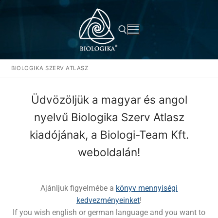
BIOLOGIKA SZERV ATLASZ
Üdvözöljük a magyar és angol
nyelvű Biologika Szerv Atlasz
kiadójának, a Biologi-Team Kft.
weboldalán!
Ajánljuk figyelmébe a
könyv mennyiségi
kedvezményeinket
!
If you wish english or german language and you want to