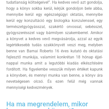
tudatlanság költségeivel”. Ha kedves vevő azt gondolja,
hogy a könyv sokba kerül, kérjük gondoljon bele abba,
mennyibe kerül egy egészségügyi oktatás, mennyibe
kerül egy konzultáció egy biologika konzulenssel, egy
természetgyógyásszal, szakértő orvossal, sebésszel,
gyógyszerésszel vagy bármilyen szakemberrel. Amikor
a könyvet a kedves vevő megvásárolja, azzal az egyik
legértékesebb tudás szakkönyvét veszi meg, melyben
benne van Barnai Roberto 16 éves kutató és oktatási
fejlesztő munkája, valamint konkrétan 18 hónap éjjel-
nappal munka amit a legutóbbi kiadás elkészítésére
fordított. Ha figyelembe vesszük milyen értéket kapunk
a könyvben, és mennyi munka van benne, a könyv ára
nevetségesen olcsó. És ezen felül még vannak
mennyiségi kedvezmények.
Ha ma megrendelem, mikor