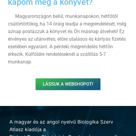
kapom meg a könyvet?​
Magyarországon belül, munkanapokon, hétfőtől
csütörtörtökig, ha 14 óráig leadja a megrendelését, még
aznap postázzuk a könyvet és Ön másnap átveheti! Ez
érvényes az utánvétes, előre utalásos és kártyás fizetés
esetében egyaránt. A pénteki megrendelés hétfőn
érkezik. Külföldre rendeléseknél a szállítás 5-7
munkanap.
LÁSSUK A WEBSHOPOT!
A magyar és az angol nyelvű Biologika Szerv
Atlasz kiadója a