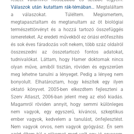
Válaszok után kutattam rák-témában…
Megtaláltam
a válaszokat. Túléltem. Megismertem,
megtapasztaltam és megtanultam az öt biológiai
természettörvényt és a hozzá tartozó összefüggés
ismereteket. Az eredeti művekből ez óriási erőfeszítés
és sok éves fáradozás volt nekem, több száz oldalról
összeszedni az összetartozó fontos adatokat,
tudnivalókat. Láttam, hogy Hamer doktornak nincs
olyan műve, amiből tisztán, röviden és egyszerűen
meg lehetne tanulni a lényeget. Pedig a lényeg nem
bonyolult. Elhatároztam, hogy készítek egy ilyen
oktató könyvet. 2005-ben elkezdtem fejleszteni a
Szerv Atlaszt, 2006-ban jelent meg az első kiadás.
Magamról röviden annyit, hogy semmi különleges
nem vagyok, egy egyszerű, kíváncsi, szkeptikus
ember vagyok, kedvelem a tanulást, önfejlesztést.
Nem vagyok orvos, nem vagyok gyógyász. Én sem