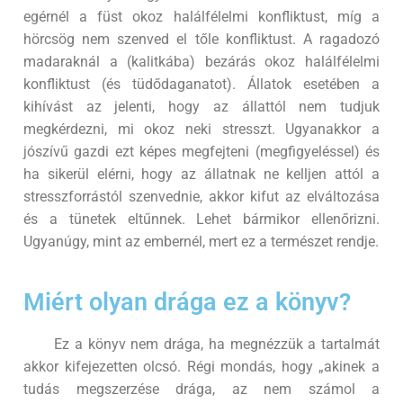
egérnél a füst okoz halálfélelmi konfliktust, míg a
hörcsög nem szenved el tőle konfliktust. A ragadozó
madaraknál a (kalitkába) bezárás okoz halálfélelmi
konfliktust (és tüdődaganatot). Állatok esetében a
kihívást az jelenti, hogy az állattól nem tudjuk
megkérdezni, mi okoz neki stresszt. Ugyanakkor a
jószívű gazdi ezt képes megfejteni (megfigyeléssel) és
ha sikerül elérni, hogy az állatnak ne kelljen attól a
stresszforrástól szenvednie, akkor kifut az elváltozása
és a tünetek eltűnnek. Lehet bármikor ellenőrizni.
Ugyanúgy, mint az embernél, mert ez a természet rendje.
Miért olyan drága ez a könyv?
Ez a könyv nem drága, ha megnézzük a tartalmát
akkor kifejezetten olcsó. Régi mondás, hogy „akinek a
tudás megszerzése drága, az nem számol a