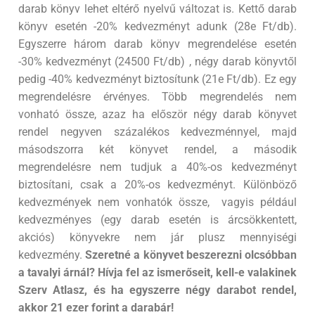
darab könyv lehet eltérő nyelvű változat is. Kettő darab
könyv esetén -20% kedvezményt adunk (28e Ft/db).
Egyszerre három darab könyv megrendelése esetén
-30% kedvezményt (24500 Ft/db) , négy darab könyvtől
pedig -40% kedvezményt biztosítunk (21e Ft/db). Ez egy
megrendelésre érvényes. Több megrendelés nem
vonható össze, azaz ha először négy darab könyvet
rendel negyven százalékos kedvezménnyel, majd
másodszorra két könyvet rendel, a második
megrendelésre nem tudjuk a 40%-os kedvezményt
biztosítani, csak a 20%-os kedvezményt. Különböző
kedvezmények nem vonhatók össze, vagyis például
kedvezményes (egy darab esetén is árcsökkentett,
akciós) könyvekre nem jár plusz mennyiségi
kedvezmény.
Szeretné a könyvet beszerezni olcsóbban
a tavalyi árnál? Hívja fel az ismerőseit, kell-e valakinek
Szerv Atlasz, és ha egyszerre négy darabot rendel,
akkor 21 ezer forint a darabár!