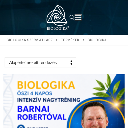
Ugrás
a
tartalomra
BIOLOGIKA SZERV ATLASZ
TERMÉKEK
BIOLOGIKA
Keresése: