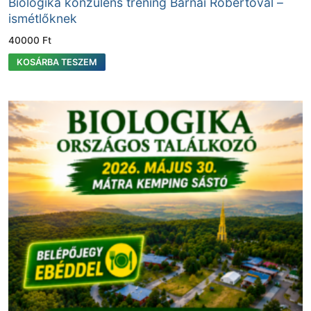
Biologika konzulens tréning Barnai Robertóval –
ismétlőknek
40000
Ft
KOSÁRBA TESZEM